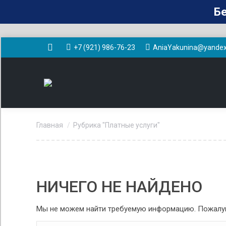
Бе
+7 (921) 986-76-23
AniaYakunina@yandex
Вконтакте
Вы здесь:
Главная
Рубрика "Платные услуги"
НИЧЕГО НЕ НАЙДЕНО
Мы не можем найти требуемую информацию. Пожалуй