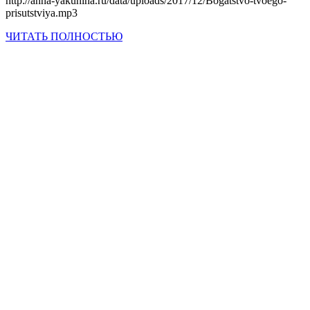
http://anna-yakunina.ru/data/uploads/2017/12/Bogatstvo-tvoego-
prisutstviya.mp3
ЧИТАТЬ ПОЛНОСТЬЮ