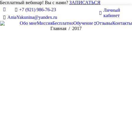
Бесплатный вебинар! Вы с нами?
ЗАПИСАТЬСЯ
+7 (921) 986-76-23
Личный
Вконтакте
кабинет
AniaYakunina@yandex.ru
Обо мне
Миссия
Бесплатно
Обучение
Отзывы
Контакты
Вы здесь:
Главная
2017