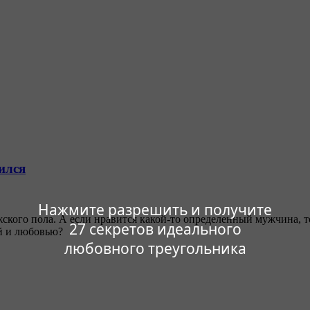
ился
Нажмите разрешить и получите
ского пола. А если нравится какой-то определенный мужчина, то
27 секретов идеального
ей и любовью?
любовного треугольника