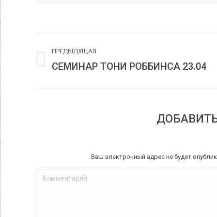
НАВИГАЦИЯ
ПРЕДЫДУЩАЯ
ПО
СЕМИНАР ТОНИ РОББИНСА 23.04
Предыдущая
запись:
ЗАПИСЯМ
ДОБАВИТ
Ваш электронный адрес не будет опубли
Комментарий