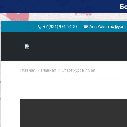
Бе
+7 (921) 986-76-23
AniaYakunina@yand
Вконтакте
Вы здесь:
Главная
Главная
Старт курса 7 мая