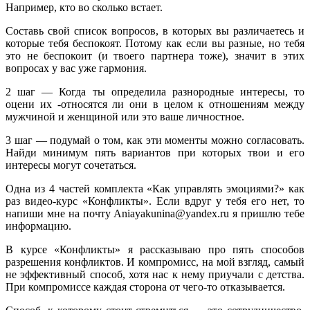
Например, кто во сколько встает.
Составь свой список вопросов, в которых вы различаетесь и
которые тебя беспокоят. Потому как если вы разные, но тебя
это не беспокоит (и твоего партнера тоже), значит в этих
вопросах у вас уже гармония.
2 шаг — Когда ты определила разнородные интересы, то
оцени их -относятся ли они в целом к отношениям между
мужчиной и женщиной или это ваше личностное.
3 шаг — подумай о том, как эти моменты можно согласовать.
Найди минимум пять вариантов при которых твои и его
интересы могут сочетаться.
Одна из 4 частей комплекта «Как управлять эмоциями?» как
раз видео-курс «Конфликты». Если вдруг у тебя его нет, то
напиши мне на почту Aniayakunina@yandex.ru я пришлю тебе
информацию.
В курсе «Конфликты» я рассказываю про пять способов
разрешения конфликтов. И компромисс, на мой взгляд, самый
не эффективный способ, хотя нас к нему приучали с детства.
При компромиссе каждая сторона от чего-то отказывается.