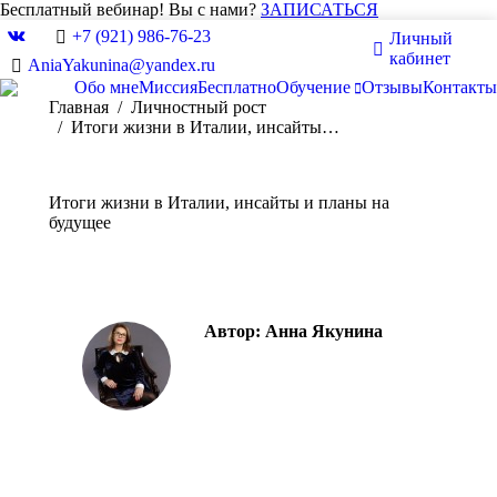
Бесплатный вебинар! Вы с нами?
ЗАПИСАТЬСЯ
+7 (921) 986-76-23
Личный
Вконтакте
кабинет
AniaYakunina@yandex.ru
Обо мне
Миссия
Бесплатно
Обучение
Отзывы
Контакты
Вы здесь:
Главная
Личностный рост
Итоги жизни в Италии, инсайты…
Итоги жизни в Италии, инсайты и планы на
будущее
Автор:
Анна Якунина