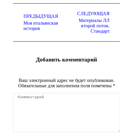
Навигация
СЛЕДУЮЩАЯ
по
ПРЕДЫДУЩАЯ
Материалы ЛЛ
записям
Моя итальянская
Предыдущая
Следующая
второй поток.
история
запись:
запись:
Стандарт
Добавить комментарий
Ваш электронный адрес не будет опубликован.
Обязательные для заполнения поля помечены
*
Комментарий