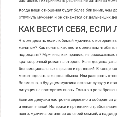
заставляют их принимать решения, не затягивая моме
Когда ваши отношения будут более близкими, чем др
отпугнуть мужчину, и он откажется от дальнейших де
КАК ВЕСТИ СЕБЯ, ЕСЛ
Что же делать, если любимый мужчина, с которым вы
женатым? Как понять, как вести с женатым чтобы вл
подождать? Мужчины, как правило, не рассказывают
краткосрочный роман на стороне. Если девушка узнае
без эмоциональных взрывов и претензий. В конце ко
может сделать и жертва обмана. Или разорвать отно
Возможно, в будущем мужчина оставит супругу и ста
ситуация не повторится вновь. Только в роли броше
Если же девушка настроена серьезно и собирается 
и ненавязчивой. Истерики и претензии с требованиям
всего, мужчина останется со своей семьей, а надое