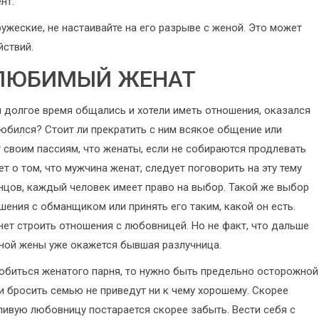
нт.
ужеские, не настаивайте на его разрыве с женой. Это может
йствий.
И ЛЮБИМЫЙ ЖЕНАТ
 долгое время общались и хотели иметь отношения, оказался
юбился? Стоит ли прекратить с ним всякое общение или
 своим пассиям, что женаты, если не собираются продлевать
т о том, что мужчина женат, следует поговорить на эту тему
нцов, каждый человек имеет право на выбор. Такой же выбор
шения с обманщиком или принять его таким, какой он есть.
нет строить отношения с любовницей. Но не факт, что дальше
нной жены уже окажется бывшая разлучница.
добиться женатого парня, то нужно быть предельно осторожной
и бросить семью не приведут ни к чему хорошему. Скорее
дливую любовницу постарается скорее забыть. Вести себя с