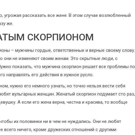
, угрожая рассказать все жене. В этом случае возлюбленный
зу же.
НАТЫМ СКОРПИОНОМ
ионы – мужчины гордые, ответственные и верные своему слову.
о они не изменяют своим женам. Это скрытные люди, с
Нужно показать, что мужчина скорпион решает все проблемы по
о направлять его действия в нужное русло.
ом, нужно его немного узнать, но точно нельзя вести себя
любят вульгарных женщин. Женатый скорпион подумает сто раз,
вушку. А если его жена верна, честна и красива, то вообще
чтобы их половинки ни в чем не нуждались. Они не любят
ее всего ничего, кроме дружеских отношений с другими