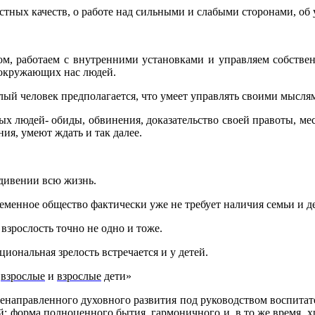
стных качеств, о работе над сильными и слабыми сторонами, об у
ссом, работаем с внутренними установками и управляем собстве
и окружающих нас людей.
лый человек предполагается, что умеет управлять своими мысля
 людей- обиды, обвинения, доказательство своей правоты, мест
ия, умеют ждать и так далее.
ждивении всю жизнь.
временное общество фактически уже не требует наличия семьи и д
 взрослость точно не одно и тоже.
иональная зрелость встречается и у детей.
е
взрослые
и
взрослые
дети»
ленаправленного духовного развития под руководством воспитат
й: форма полноценного бытия, гармоничного и, в то же время, хр