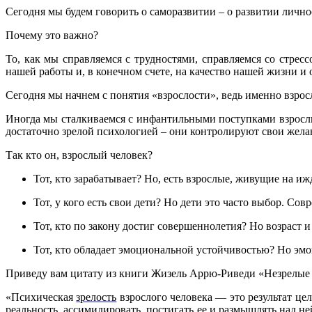
Сегодня мы будем говорить о саморазвитии – о развитии лично
Почему это важно?
То, как мы справляемся с трудностями, справляемся со стре
нашей работы и, в конечном счете, на качество нашей жизни 
Сегодня мы начнем с понятия «взрослости», ведь именно взрос
Иногда мы сталкиваемся с инфантильными поступками взрослых
достаточно зрелой психологией – они контролируют свои желан
Так кто он, взрослый человек?
Тот, кто зарабатывает? Но, есть взрослые, живущие на и
Тот, у кого есть свои дети? Но дети это часто выбор. Со
Тот, кто по закону достиг совершеннолетия? Но возраст и
Тот, кто обладает эмоциональной устойчивостью? Но эмоц
Приведу вам цитату из книги
Жизель Аррю-Риведи «Незрелы
«Психическая
зрелость
взрослого человека — это результат це
реальность, ассимилировать, постигать ее и размышлять над не