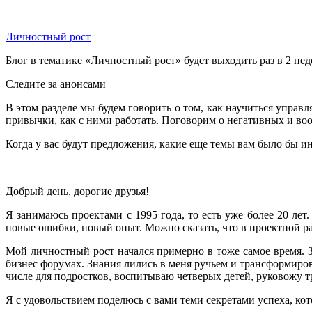
Личностный рост
Блог в тематике «Личностный рост» будет выходить раз в 2 нед
Следите за анонсами
В этом разделе мы будем говорить о том, как научиться управл
привычки, как с ними работать. Поговорим о негативных и во
Когда у вас будут предложения, какие еще темы вам было бы и
— — — — — — — — — —
Добрый день, дорогие друзья!
Я занимаюсь проектами с 1995 года, то есть уже более 20 ле
новые ошибки, новый опыт. Можно сказать, что в проектной раб
Мой личностный рост начался примерно в тоже самое время. За
бизнес форумах. Знания лились в меня ручьем и трансформиро
числе для подростков, воспитываю четверых детей, руковожу 
Я с удовольствием поделюсь с вами теми секретами успеха, кот