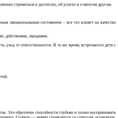
мении стремиться и достигать, об успехе и о многом другом.
нным эмоциональным состоянием – все это влияет на качество
ми, действиями, эмоциями.
ь, уход от ответственности.
В то же время, встречаются дети с
етей.
еля. Это обретение способности глубоко и полно воспринимать
упкого. Созреть — значит справляться со стрессом, осознавать,