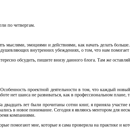
ели по четвергам.
ять мыслями, эмоциями и действиями, как начать делать больше.
одушевляющих внутренних убеждениях, о том, что нам помогает
нтересно обсудить, пишите внизу данного блога. Там же оставля
т. Особенность проектной деятельности в том, что каждый нов
оте нет шанса не развиваться, как в профессиональном плане, т
 двадцать лет были прочитаны сотни книг, я приняла участие в
вались в новое понимание. Сегодня я являюсь ментором для неск
тремя компаниями.
орые помогают мне, которые я сама проверила на практике и кот