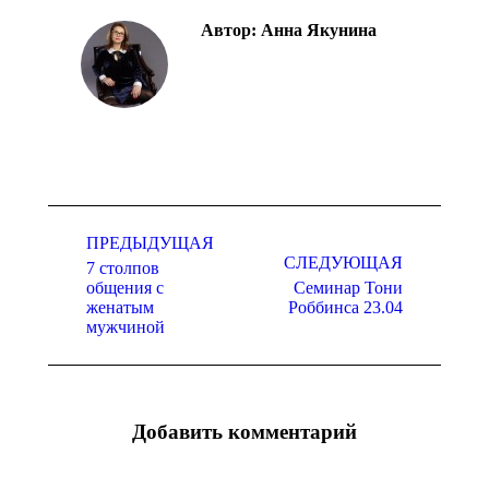
Автор:
Анна Якунина
Навигация
ПРЕДЫДУЩАЯ
по
СЛЕДУЮЩАЯ
7 столпов
записям
общения с
Семинар Тони
Предыдущая
Следующая
женатым
Роббинса 23.04
запись:
запись:
мужчиной
Добавить комментарий